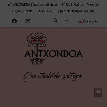
534 ANTXONDOA | Garaziko errebidea – 64250 ITXASSOU
| Mirentxu
ELISSALDE (EARL) |
06 45 56 26 39
|
mirentxu@antxondoa.eus
Français
Ene etxaldeko saltegia
Menu