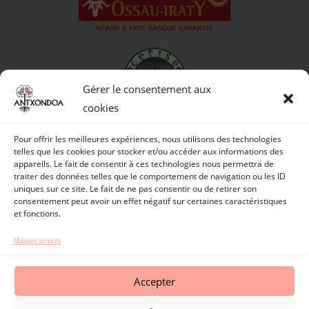
Gérer le consentement aux
cookies
Pour offrir les meilleures expériences, nous utilisons des technologies
Bezero zerbitzua
Ordainketa segurua
Espedizio jarraitua
telles que les cookies pour stocker et/ou accéder aux informations des
appareils. Le fait de consentir à ces technologies nous permettra de
traiter des données telles que le comportement de navigation ou les ID
uniques sur ce site. Le fait de ne pas consentir ou de retirer son
consentement peut avoir un effet négatif sur certaines caractéristiques
et fonctions.
Antxondoa etxaldeko saltegia
Itsasuko saltegia
Manage services
Antxondoa etxaldeko mundua
Harreman
Accepter
Erosi linean