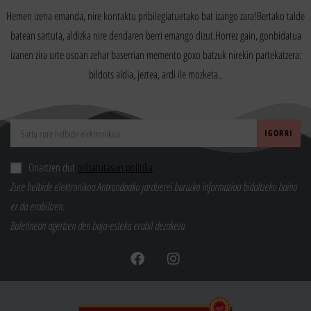
Hemen izena emanda, nire kontaktu pribilegiatuetako bat izango zara!Bertako talde
batean sartuta, aldizka nire dendaren berri emango dizut.Horrez gain, gonbidatua
izanen zira urte osoan zehar baserrian memento goxo batzuk nirekin partekatzera:
bildots aldia, jeztea, ardi ile mozketa..
Onartzen dut
pribatutasun politika
Zure helbide elektronikoa Antxondoako jarduerei buruzko informazioa bidaltzeko baino
ez da erabiltzen.
Buletinean agertzen den baja-esteka erabil dezakezu.