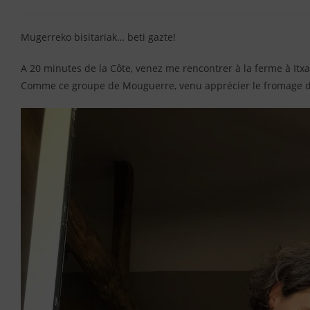
Mugerreko bisitariak… beti gazte!
A 20 minutes de la Côte, venez me rencontrer à la ferme à Itx
Comme ce groupe de Mouguerre, venu apprécier le fromage d