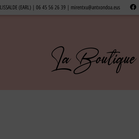
ELISSALDE (EARL) |
06 45 56 26 39
|
mirentxu@antxondoa.eus
La Boutique