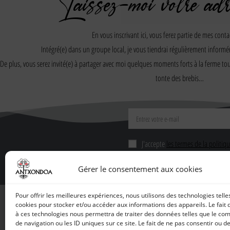
Laissez-moi votre adr
En vous inscrivant ici, vous ferez partie de mes contac
Intégré(e) dans un groupe local, je vous tiendrai régulièrement informé
De plus, vous serez invité(e) à partager avec moi quelques moments forts à la ferme tout
tonte des brebis…
J'accepte
les termes de la politiq
Votre adresse e-mail n’est utilisée que p
Gérer le consentement aux cookies
Vous pouvez toujours utiliser le lien de 
Pour offrir les meilleures expériences, nous utilisons des technologies telle
cookies pour stocker et/ou accéder aux informations des appareils. Le fait 
à ces technologies nous permettra de traiter des données telles que le c
de navigation ou les ID uniques sur ce site. Le fait de ne pas consentir ou de