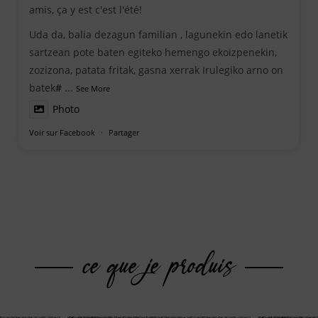
amis, ça y est c'est l'été!
Uda da, balia dezagun familian , lagunekin edo lanetik
sartzean pote baten egiteko hemengo ekoizpenekin,
zozizona, patata fritak, gasna xerrak Irulegiko arno on
batek
#
...
See More
Photo
Voir sur Facebook
·
Partager
ce que je produis