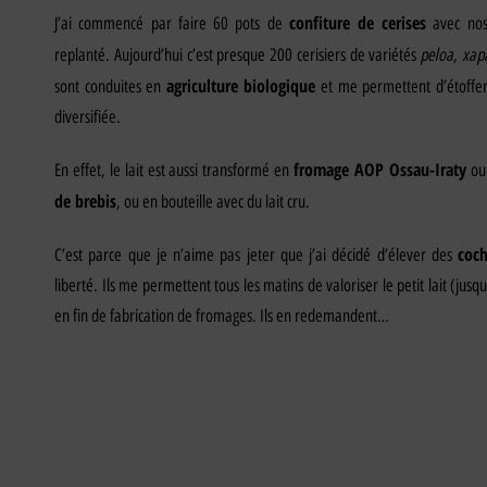
confiture de cerises
J’ai commencé par faire 60 pots de
avec nos 
peloa, xapa
replanté. Aujourd’hui c’est presque 200 cerisiers de variétés
agriculture biologique
sont conduites en
et me permettent d’étoffe
diversifiée.
fromage AOP Ossau-Iraty
En effet, le lait est aussi transformé en
ou
de brebis
, ou en bouteille avec du lait cru.
coch
C’est parce que je n’aime pas jeter que j’ai décidé d’élever des
liberté. Ils me permettent tous les matins de valoriser le petit lait (jusqu
en fin de fabrication de fromages. Ils en redemandent…