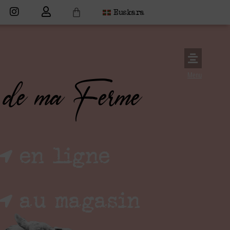
Euskara
 de ma Ferme
Menu
en ligne
au magasin