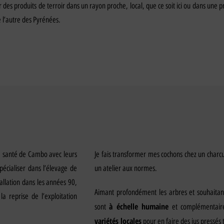
 des produits de terroir dans un rayon proche, local, que ce soit ici ou dans une p
e l’autre des Pyrénées.
de santé de Cambo avec leurs
Je fais transformer mes cochons chez un charc
pécialiser dans l’élevage de
un atelier aux normes.
allation dans les années 90,
Aimant profondément les arbres et souhaitant 
a reprise de l’exploitation
à échelle humaine
sont
et complémentaire
variétés locales
pour en faire des jus pressés 