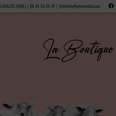
ELISSALDE (EARL) |
06 45 56 26 39
|
mirentxu@antxondoa.eus
La Boutique