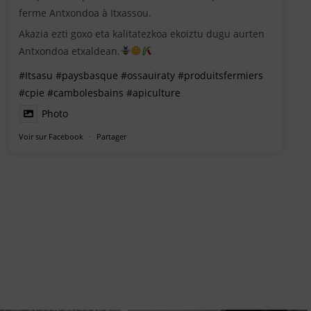
ferme Antxondoa à Itxassou.
Akazia ezti goxo eta kalitatezkoa ekoiztu dugu aurten
Antxondoa etxaldean.
#Itsasu
#paysbasque
#ossauiraty
#produitsfermiers
#cpie
#cambolesbains
#apiculture
Photo
Voir sur Facebook
·
Partager