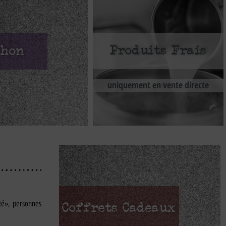
Produits Frais
chon
uniquement en vente directe
ité», personnes
Coffrets Cadeaux