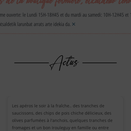
de la boutique fermière, etxaldeko teno
erme ouverte: le Lundi 15H-18H45 et du mardi au samedi: 10H-12H45 et
×
tsaldetik larunbat arrats arte idekia da.
Actus
Les apéros le soir à la fraîche.. des tranches de
saucissons, des chips de pois chiche délicieux, des
olives parfumées à l'anchois, quelques tranches de
fromages et un bon Irouleguy en famille ou entre